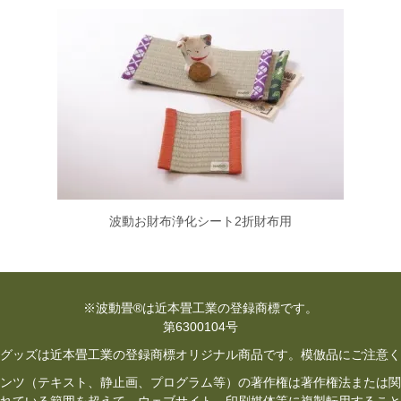
波動お財布浄化シート2折財布用
※波動畳®は近本畳工業の登録商標です。
第6300104号
グッズは近本畳工業の登録商標オリジナル商品です。模倣品にご注意く
ンツ（テキスト、静止画、プログラム等）の著作権は著作権法または関