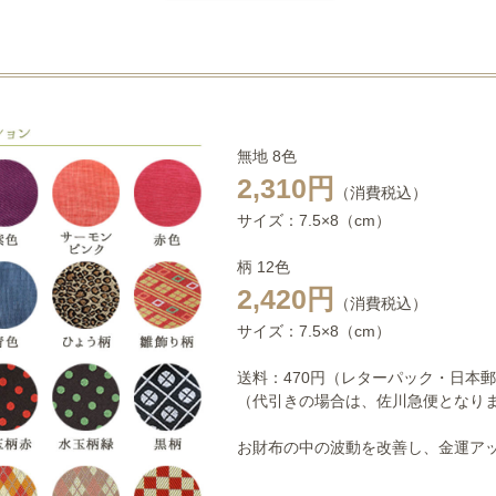
無地 8色
2,310円
（消費税込）
サイズ：7.5×8（cm）
柄 12色
2,420円
（消費税込）
サイズ：7.5×8（cm）
送料：470円（レターパック・日本
（代引きの場合は、佐川急便となり
お財布の中の波動を改善し、金運ア